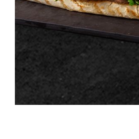
Tam Porsiyon Ekmek Arası Köfte Menü
165.00
€
Tam Porsiyon Ekmek Arası Köfte + İçecek (25 cl.) (Menü görsellerinde bulunan s
ürün seçimi yapabilirsiniz.)